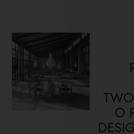
TWO
O 
DESI