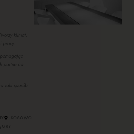
Tworzy klimat,
i pracy.
, pomagając
ch partnerów
 w taki sposób
HY
KOSOWO
ĘGRY