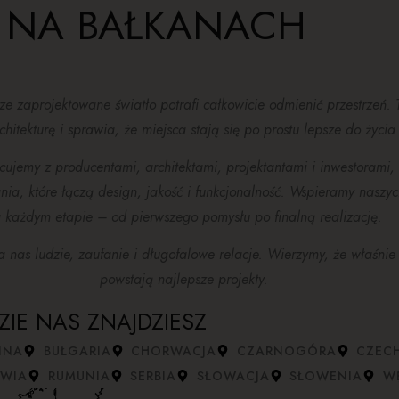
I NA BAŁKANACH
e zaprojektowane światło potrafi całkowicie odmienić przestrzeń. 
chitekturę i sprawia, że miejsca stają się po prostu lepsze do życia 
cujemy z producentami, architektami, projektantami i inwestorami
nia, które łączą design, jakość i funkcjonalność. Wspieramy naszy
 każdym etapie – od pierwszego pomysłu po finalną realizację.
a nas ludzie, zaufanie i długofalowe relacje. Wierzymy, że właśnie
powstają najlepsze projekty.
ZIE NAS ZNAJDZIESZ
INA
BUŁGARIA
CHORWACJA
CZARNOGÓRA
CZEC
WIA
RUMUNIA
SERBIA
SŁOWACJA
SŁOWENIA
W