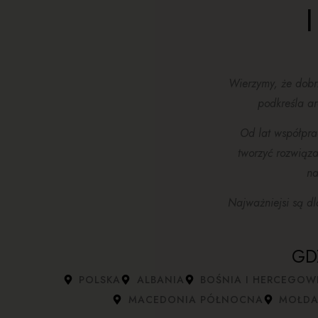
Wierzymy, że dobrz
podkreśla ar
Od lat współpra
tworzyć rozwiąza
na
Najważniejsi są dl
GD
POLSKA
ALBANIA
BOŚNIA I HERCEGOW
MACEDONIA PÓŁNOCNA
MOŁDA