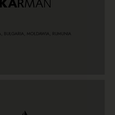
 wewnętrzne, czy zewnętrzne, oświetlenie dekoracyjne
orzeniu designerskich lamp. Niezależnie od tego,
 Trzy słowa wyrażają motyw przewodni, który inspiruje
KARMAN
, BUŁGARIA, MOŁDAWIA, RUMUNIA
STRONA PRODUCENTA