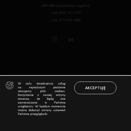
office@compendium.agency
+48 690 161 077
+48 571 919 484
Copyright © 2024 COMPENDIUM
|
Powered by StudioGrafiki.net
W celu świadczenia usług
na najwyższym poziomie
AKCEPTUJĘ
stosujemy pliki cookies.
Korzystanie z naszej witryny
oznacza, że będą one
zamieszczane w Państwa
urządzeniu. W każdym momencie
można dokonać zmiany ustawień
Państwa przeglądarki.