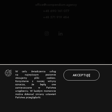
office@compendium.agency
+48 690 161 077
+48 571 919 484
Copyright © 2024 COMPENDIUM
|
Powered by StudioGrafiki.net
W celu świadczenia usług
na najwyższym poziomie
AKCEPTUJĘ
stosujemy pliki cookies.
Korzystanie z naszej witryny
oznacza, że będą one
zamieszczane w Państwa
urządzeniu. W każdym momencie
można dokonać zmiany ustawień
Państwa przeglądarki.